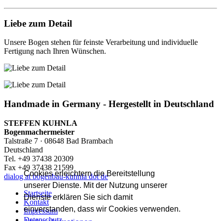
Liebe zum Detail
Unsere Bogen stehen für feinste Verarbeitung und individuelle
Fertigung nach Ihren Wünschen.
Handmade in Germany - Hergestellt in Deutschland
STEFFEN KUHNLA
Bogenmachermeister
Talstraße 7 · 08648 Bad Brambach
Deutschland
Tel. +49 37438 20309
Fax +49 37438 21599
Cookies erleichtern die Bereitstellung
dialog at bogenbau-kuhnla dot de
unserer Dienste. Mit der Nutzung unserer
Startseite
Dienste erklären Sie sich damit
Kontakt
einverstanden, dass wir Cookies verwenden.
Impressum
Datenschutz